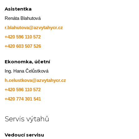
Asistentka
Renáta Blahutová
r.blahutova@azvytahycr.cz
+420 596 110 572
+420 603 507 526
Ekonomka, účetní
Ing. Hana Čelůstková
h.celustkova@azvytahycr.cz
+420 596 110 572
+420 774 301 541
Servis výtahů
Vedoucí servisu